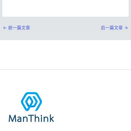
←
前一篇文章
后一篇文章
→