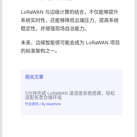
LoRaWAN 与边缘计算的结合，不仅能够提升
系统实时性，还能够降低云端压力、提高系统
稳定性，并增强现场自治能力。
未来，边缘智能很可能会成为 LoRaWAN 项目
的标准架构之一。
相关文章
5分钟完成 LoRaWAN 温湿度系统搭建，轻松
适配各类仓储环境
行业资讯
/ By
Manthink