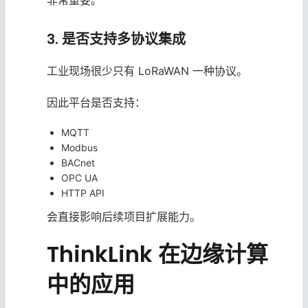
3. 是否支持多协议集成
工业现场很少只有 LoRaWAN 一种协议。
因此平台是否支持：
MQTT
Modbus
BACnet
OPC UA
HTTP API
会直接影响后续项目扩展能力。
ThinkLink 在边缘计算
中的应用