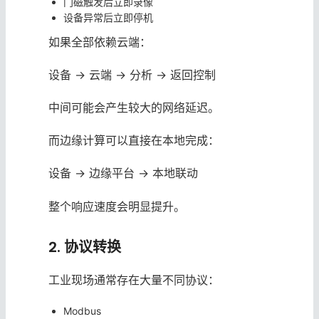
门磁触发后立即录像
设备异常后立即停机
如果全部依赖云端：
设备 → 云端 → 分析 → 返回控制
中间可能会产生较大的网络延迟。
而边缘计算可以直接在本地完成：
设备 → 边缘平台 → 本地联动
整个响应速度会明显提升。
2. 协议转换
工业现场通常存在大量不同协议：
Modbus