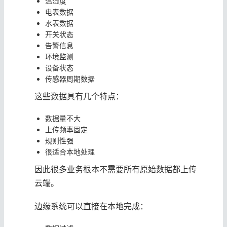
温湿度
电表数据
水表数据
开关状态
告警信息
环境监测
设备状态
传感器周期数据
这些数据具有几个特点：
数据量不大
上传频率固定
规则性强
很适合本地处理
因此很多业务根本不需要所有原始数据都上传
云端。
边缘系统可以直接在本地完成：