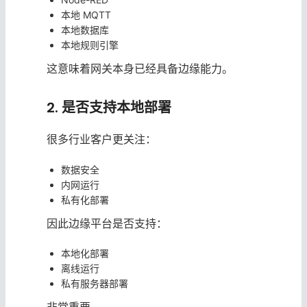
本地 MQTT
本地数据库
本地规则引擎
这意味着网关本身已经具备边缘能力。
2. 是否支持本地部署
很多行业客户更关注：
数据安全
内网运行
私有化部署
因此边缘平台是否支持：
本地化部署
离线运行
私有服务器部署
非常重要。