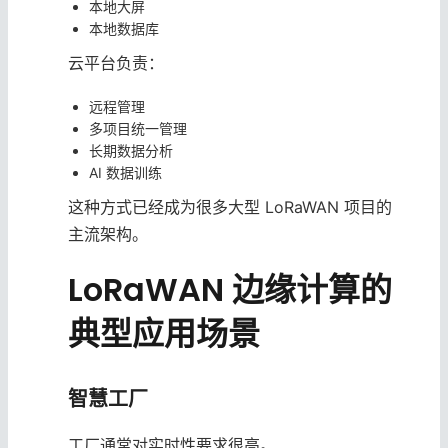
本地大屏
本地数据库
云平台负责：
远程管理
多项目统一管理
长期数据分析
AI 数据训练
这种方式已经成为很多大型 LoRaWAN 项目的
主流架构。
LoRaWAN 边缘计算的
典型应用场景
智慧工厂
工厂通常对实时性要求很高。