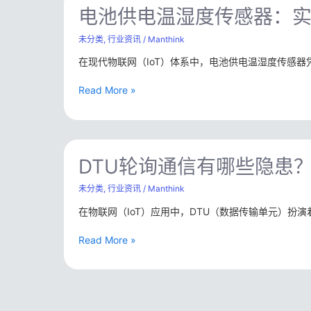
池
电池供电温湿度传感器：实
采
供
集
电
未分类
,
行业资讯
/
Manthink
与
温
多
在现代物联网（IoT）体系中，电池供电温湿度传感
湿
厂
度
家
Read More »
传
适
感
配
器：
方
实
案
DTU
现
轮
DTU轮询通信有哪些隐患
低
询
功
通
未分类
,
行业资讯
/
Manthink
耗
信
与
在物联网（IoT）应用中，DTU（数据传输单元）扮
有
高
哪
实
Read More »
些
时
隐
性
患？
的
功
LoRaWAN
耗、
方