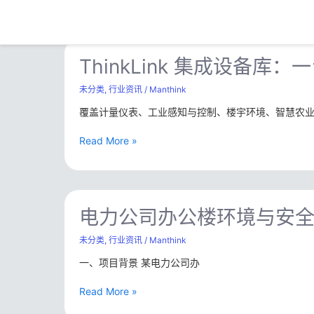
跳
Post
至
pagination
内
ThinkLink
容
集
ThinkLink 集成设备
成
设
未分类
,
行业资讯
/
Manthink
备
覆盖计量仪表、工业感知与控制、楼宇环境、智慧农业四
库：
一
Read More »
台
设
备
都
电
不
力
电力公司办公楼环境与安
落
公
下，
司
未分类
,
行业资讯
/
Manthink
存
办
量
一、项目背景 某电力公司办
公
改
楼
造
Read More »
环
从”
境
查