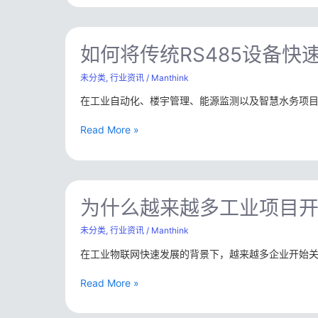
与
得
安
到”
如
全
开
何
如何将传统RS485设备快速
监
始
将
测
传
未分类
,
行业资讯
/
Manthink
系
统
统
在工业自动化、楼宇管理、能源监测以及智慧水务项目中，
RS485
改
设
造
Read More »
备
案
快
例
速
接
为
入
什
为什么越来越多工业项目开始
LoRaWAN
么
网
越
未分类
,
行业资讯
/
Manthink
络？
来
在工业物联网快速发展的背景下，越来越多企业开始关
越
多
Read More »
工
业
项