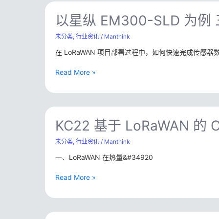
构？
以
么？
星
以星纵 EM300-SLD 为例
KS52
纵
一
EM300-
未分类
,
行业资讯
/
Manthink
体
SLD
化
在 LoRaWAN 项目部署过程中，如何快速完成传感
为
环
例
境
Read More »
三
监
步
测
完
方
成
案
KC22
ThinkLink
解
基
KC22 基于 LoRaWAN 的
物
析
于
模
LoRaWAN
未分类
,
行业资讯
/
Manthink
型
的
配
一、LoRaWAN 在热量&#34920
CJ/T
置
188
指
Read More »
M-
南
Bus
热
量
电
表