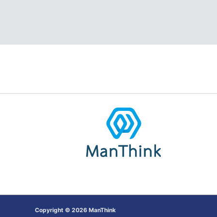
容
案
量
与
响
应
效
率
全
解
析
Copyright © 2026 ManThink