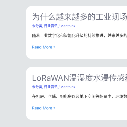
目
为
开
什
为什么越来越多的工业现场开始采用
始
么
采
越
未分类
,
行业资讯
/
Manthink
用
来
LoRaWAN
随着工业数字化和智能化升级的持续推进，越来越多
越
无
多
线
Read More »
的
传
工
感
业
网
现
络？
LoRaWAN
场
温
LoRaWAN温湿度水浸传
开
湿
始
度
未分类
,
行业资讯
/
Manthink
采
水
用
在机房、仓储、配电房以及地下空间等场景中，环境
浸
LoRaWAN
传
+
Read More »
感
Edge
器
Computing
是
架
什