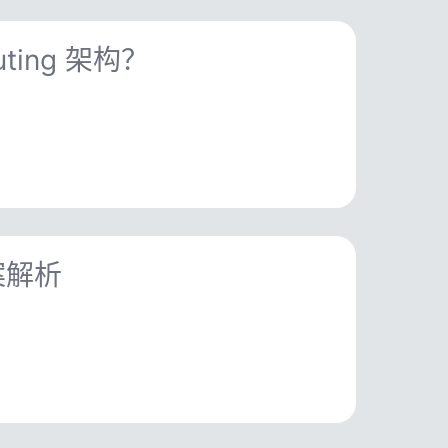
ting 架构？
案解析